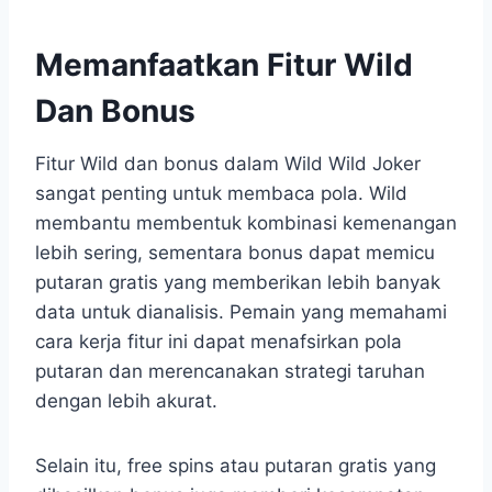
Memanfaatkan Fitur Wild
Dan Bonus
Fitur Wild dan bonus dalam Wild Wild Joker
sangat penting untuk membaca pola. Wild
membantu membentuk kombinasi kemenangan
lebih sering, sementara bonus dapat memicu
putaran gratis yang memberikan lebih banyak
data untuk dianalisis. Pemain yang memahami
cara kerja fitur ini dapat menafsirkan pola
putaran dan merencanakan strategi taruhan
dengan lebih akurat.
Selain itu, free spins atau putaran gratis yang