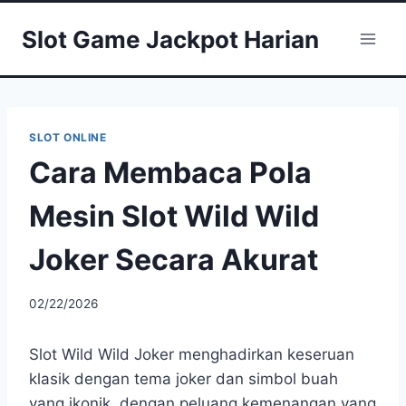
Skip
Slot Game Jackpot Harian
to
content
SLOT ONLINE
Cara Membaca Pola
Mesin Slot Wild Wild
Joker Secara Akurat
02/22/2026
Slot Wild Wild Joker menghadirkan keseruan
klasik dengan tema joker dan simbol buah
yang ikonik, dengan peluang kemenangan yang