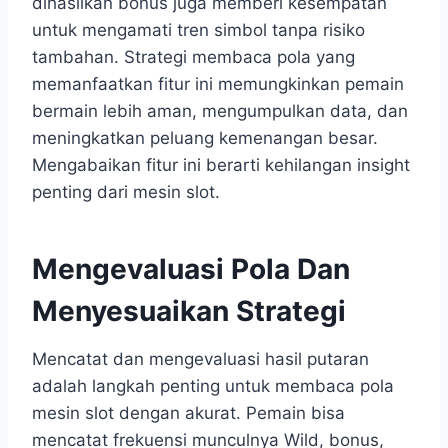
dihasilkan bonus juga memberi kesempatan
untuk mengamati tren simbol tanpa risiko
tambahan. Strategi membaca pola yang
memanfaatkan fitur ini memungkinkan pemain
bermain lebih aman, mengumpulkan data, dan
meningkatkan peluang kemenangan besar.
Mengabaikan fitur ini berarti kehilangan insight
penting dari mesin slot.
Mengevaluasi Pola Dan
Menyesuaikan Strategi
Mencatat dan mengevaluasi hasil putaran
adalah langkah penting untuk membaca pola
mesin slot dengan akurat. Pemain bisa
mencatat frekuensi munculnya Wild, bonus,