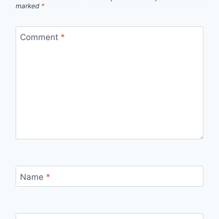
marked
*
Comment
*
Name
*