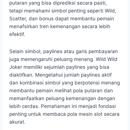
putaran yang bisa diprediksi secara pasti,
tetapi memahami simbol penting seperti Wild,
Scatter, dan bonus dapat membantu pemain
menafsirkan tren kemenangan secara lebih
efektif.
Selain simbol, paylines atau garis pembayaran
juga memengaruhi peluang menang. Wild Wild
Joker memiliki sejumlah paylines yang bisa
diaktifkan. Mengetahui jumlah paylines aktif
dan kombinasi simbol yang berpotensi menang
membantu pemain melihat pola putaran dan
memanfaatkan peluang kemenangan dengan
lebih cerdas. Pemahaman ini menjadi fondasi
penting untuk membaca pola mesin slot secara
akurat.