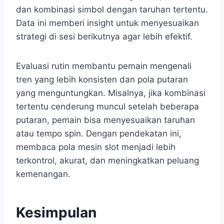
dan kombinasi simbol dengan taruhan tertentu.
Data ini memberi insight untuk menyesuaikan
strategi di sesi berikutnya agar lebih efektif.
Evaluasi rutin membantu pemain mengenali
tren yang lebih konsisten dan pola putaran
yang menguntungkan. Misalnya, jika kombinasi
tertentu cenderung muncul setelah beberapa
putaran, pemain bisa menyesuaikan taruhan
atau tempo spin. Dengan pendekatan ini,
membaca pola mesin slot menjadi lebih
terkontrol, akurat, dan meningkatkan peluang
kemenangan.
Kesimpulan