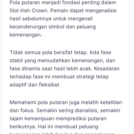
Pola putaran menjadi fondasi penting dalam
Slot Irish Crown. Pemain dapat menganalisis
hasil sebelumnya untuk mengenali
kecenderungan simbol dan peluang
kemenangan.
Tidak semua pola bersifat tetap. Ada fase
stabil yang memudahkan kemenangan, dan
fase dinamis saat hasil lebih acak. Kesadaran
terhadap fase ini membuat strategi tetap
adaptif dan fleksibel.
Memahami pola putaran juga melatih ketelitian
dan fokus. Semakin sering dianalisis, semakin
tajam kemampuan memprediksi putaran
berikutnya. Hal ini membuat peluang