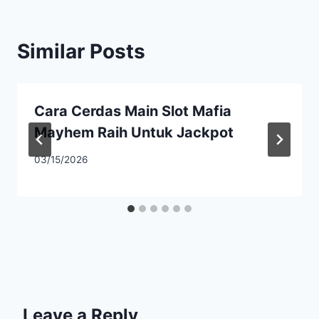
Similar Posts
Cara Cerdas Main Slot Mafia
Mayhem Raih Untuk Jackpot
03/15/2026
Leave a Reply