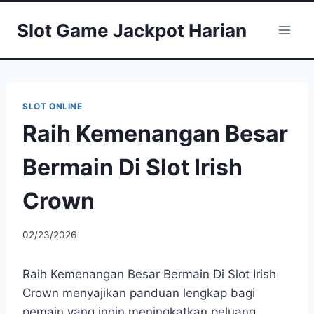
Skip
Slot Game Jackpot Harian
to
content
SLOT ONLINE
Raih Kemenangan Besar
Bermain Di Slot Irish
Crown
02/23/2026
Raih Kemenangan Besar Bermain Di Slot Irish
Crown menyajikan panduan lengkap bagi
pemain yang ingin meningkatkan peluang