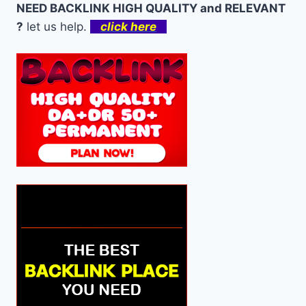
NEED BACKLINK HIGH QUALITY and RELEVANT
?
let us help.
click here