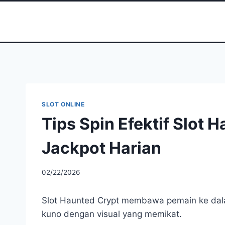
Skip
to
content
SLOT ONLINE
Tips Spin Efektif Slot 
Jackpot Harian
02/22/2026
Slot Haunted Crypt membawa pemain ke dala
kuno dengan visual yang memikat.