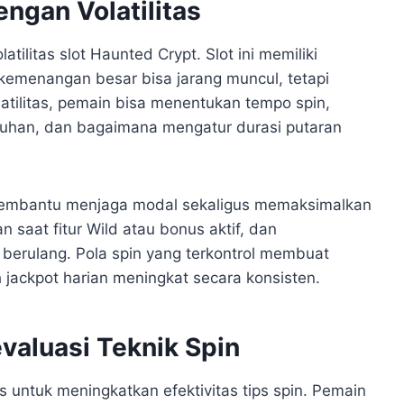
ngan Volatilitas
atilitas slot Haunted Crypt. Slot ini memiliki
i kemenangan besar bisa jarang muncul, tetapi
latilitas, pemain bisa menentukan tempo spin,
uhan, dan bagaimana mengatur durasi putaran
p membantu menjaga modal sekaligus memaksimalkan
 saat fitur Wild atau bonus aktif, dan
berulang. Pola spin yang terkontrol membuat
 jackpot harian meningkat secara konsisten.
valuasi Teknik Spin
 untuk meningkatkan efektivitas tips spin. Pemain