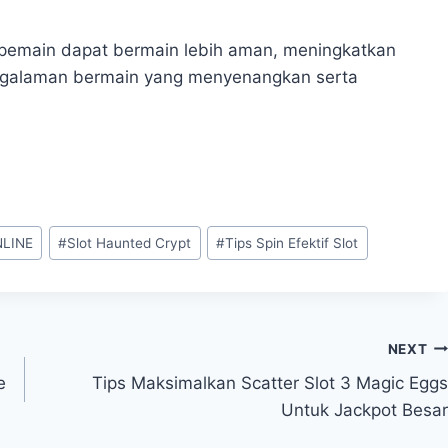
 pemain dapat bermain lebih aman, meningkatkan
ngalaman bermain yang menyenangkan serta
NLINE
#
Slot Haunted Crypt
#
Tips Spin Efektif Slot
NEXT
e
Tips Maksimalkan Scatter Slot 3 Magic Eggs
Untuk Jackpot Besar