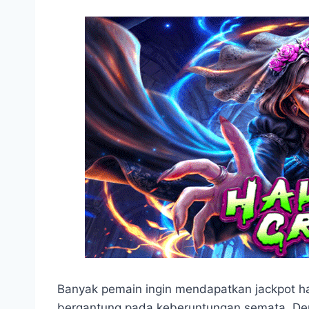
Banyak pemain ingin mendapatkan jackpot ha
bergantung pada keberuntungan semata. Den