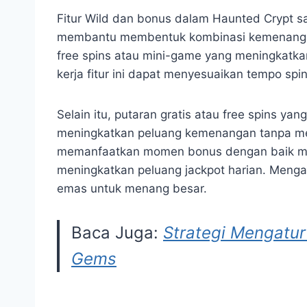
Fitur Wild dan bonus dalam Haunted Crypt san
membantu membentuk kombinasi kemenangan
free spins atau mini-game yang meningkatk
kerja fitur ini dapat menyesuaikan tempo spi
Selain itu, putaran gratis atau free spins ya
meningkatkan peluang kemenangan tanpa me
memanfaatkan momen bonus dengan baik me
meningkatkan peluang jackpot harian. Mengab
emas untuk menang besar.
Baca Juga:
Strategi Mengatur
Gems