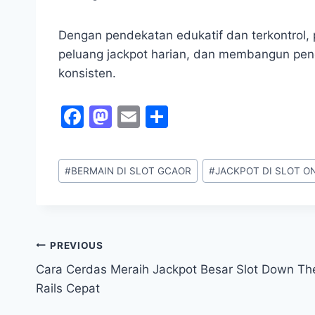
Dengan pendekatan edukatif dan terkontrol,
peluang jackpot harian, dan membangun pe
konsisten.
F
M
E
S
a
a
m
h
c
st
ai
ar
Post
#
BERMAIN DI SLOT GCAOR
#
JACKPOT DI SLOT O
e
o
l
e
Tags:
b
d
o
o
o
n
Post
PREVIOUS
k
Cara Cerdas Meraih Jackpot Besar Slot Down Th
navigation
Rails Cepat