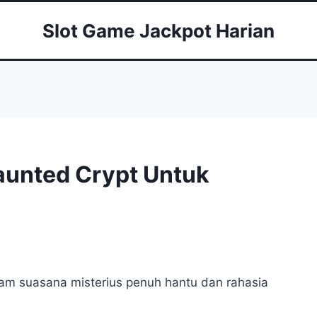
Slot Game Jackpot Harian
Haunted Crypt Untuk
m suasana misterius penuh hantu dan rahasia