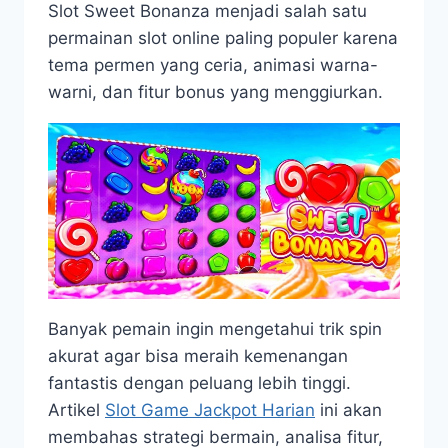
Slot Sweet Bonanza menjadi salah satu
permainan slot online paling populer karena
tema permen yang ceria, animasi warna-
warni, dan fitur bonus yang menggiurkan.
Banyak pemain ingin mengetahui trik spin
akurat agar bisa meraih kemenangan
fantastis dengan peluang lebih tinggi.
Artikel
Slot Game Jackpot Harian
ini akan
membahas strategi bermain, analisa fitur,