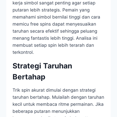
kerja simbol sangat penting agar setiap
putaran lebih strategis. Pemain yang
memahami simbol bernilai tinggi dan cara
memicu free spins dapat menyesuaikan
taruhan secara efektif sehingga peluang
menang fantastis lebih tinggi. Analisa ini
membuat setiap spin lebih terarah dan
terkontrol.
Strategi Taruhan
Bertahap
Trik spin akurat dimulai dengan strategi
taruhan bertahap. Mulailah dengan taruhan
kecil untuk membaca ritme permainan. Jika
beberapa putaran menunjukkan