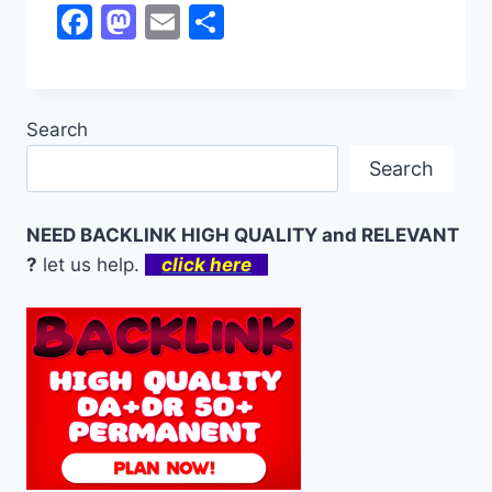
Facebook
Mastodon
Email
Share
Search
Search
NEED BACKLINK HIGH QUALITY and RELEVANT
?
let us help.
click here