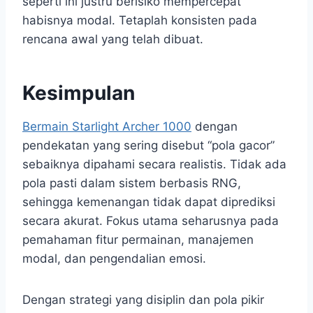
seperti ini justru berisiko mempercepat
habisnya modal. Tetaplah konsisten pada
rencana awal yang telah dibuat.
Kesimpulan
Bermain Starlight Archer 1000
dengan
pendekatan yang sering disebut “pola gacor”
sebaiknya dipahami secara realistis. Tidak ada
pola pasti dalam sistem berbasis RNG,
sehingga kemenangan tidak dapat diprediksi
secara akurat. Fokus utama seharusnya pada
pemahaman fitur permainan, manajemen
modal, dan pengendalian emosi.
Dengan strategi yang disiplin dan pola pikir