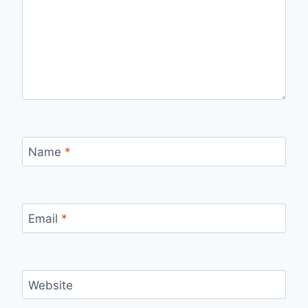
Name
*
Email
*
Website