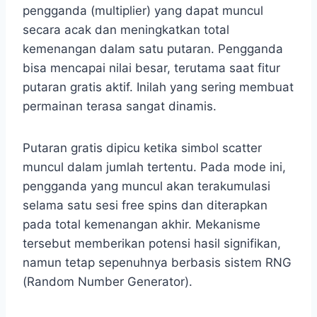
pengganda (multiplier) yang dapat muncul
secara acak dan meningkatkan total
kemenangan dalam satu putaran. Pengganda
bisa mencapai nilai besar, terutama saat fitur
putaran gratis aktif. Inilah yang sering membuat
permainan terasa sangat dinamis.
Putaran gratis dipicu ketika simbol scatter
muncul dalam jumlah tertentu. Pada mode ini,
pengganda yang muncul akan terakumulasi
selama satu sesi free spins dan diterapkan
pada total kemenangan akhir. Mekanisme
tersebut memberikan potensi hasil signifikan,
namun tetap sepenuhnya berbasis sistem RNG
(Random Number Generator).