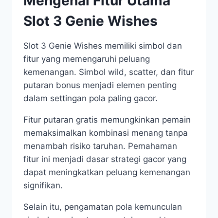
Mengenal Fitur Utama
Slot 3 Genie Wishes
Slot 3 Genie Wishes memiliki simbol dan
fitur yang memengaruhi peluang
kemenangan. Simbol wild, scatter, dan fitur
putaran bonus menjadi elemen penting
dalam settingan pola paling gacor.
Fitur putaran gratis memungkinkan pemain
memaksimalkan kombinasi menang tanpa
menambah risiko taruhan. Pemahaman
fitur ini menjadi dasar strategi gacor yang
dapat meningkatkan peluang kemenangan
signifikan.
Selain itu, pengamatan pola kemunculan