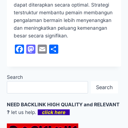
dapat diterapkan secara optimal. Strategi
terstruktur membantu pemain membangun
pengalaman bermain lebih menyenangkan
dan meningkatkan peluang kemenangan
besar secara signifikan.
Facebook
Mastodon
Email
Share
Search
Search
NEED BACKLINK HIGH QUALITY and RELEVANT
?
let us help.
click here