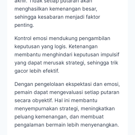
akhir. Tidak setiap putaran akan
menghasilkan kemenangan besar,
sehingga kesabaran menjadi faktor
penting.
Kontrol emosi mendukung pengambilan
keputusan yang logis. Ketenangan
membantu menghindari keputusan impulsif
yang dapat merusak strategi, sehingga trik
gacor lebih efektif.
Dengan pengelolaan ekspektasi dan emosi,
pemain dapat mengevaluasi setiap putaran
secara obyektif. Hal ini membantu
menyempurnakan strategi, meningkatkan
peluang kemenangan, dan membuat
pengalaman bermain lebih menyenangkan.