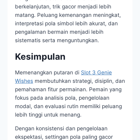
berkelanjutan, trik gacor menjadi lebih
matang. Peluang kemenangan meningkat,
interpretasi pola simbol lebih akurat, dan
pengalaman bermain menjadi lebih
sistematis serta menguntungkan.
Kesimpulan
Memenangkan putaran di
Slot 3 Genie
Wishes
membutuhkan strategi, disiplin, dan
pemahaman fitur permainan. Pemain yang
fokus pada analisis pola, pengelolaan
modal, dan evaluasi rutin memiliki peluang
lebih tinggi untuk menang.
Dengan konsistensi dan pengelolaan
ekspektasi, settingan pola paling gacor