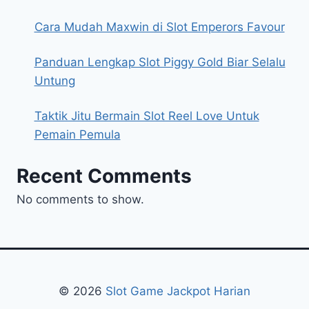
Cara Mudah Maxwin di Slot Emperors Favour
Panduan Lengkap Slot Piggy Gold Biar Selalu
Untung
Taktik Jitu Bermain Slot Reel Love Untuk
Pemain Pemula
Recent Comments
No comments to show.
© 2026
Slot Game Jackpot Harian